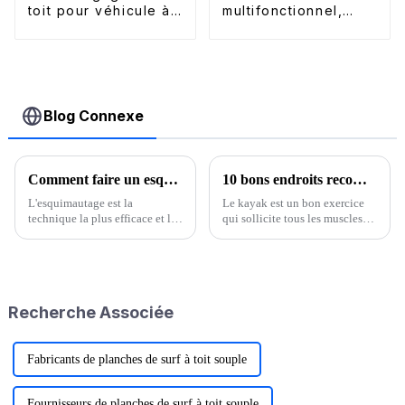
toit pour véhicule à
multifonctionnel,
chargement
amovible et
individuel
unidirectionnel
Blog Connexe
Comment faire un esquimautage ?
10 bons endroits recommandés pour faire du kayak
L'esquimautage est la
Le kayak est un bon exercice
technique la plus efficace et la
qui sollicite tous les muscles
plus sûre pour se relever en cas
du corps. Plus facile à
de chavirage. C'est rapide et
apprendre que la voile et
vous n'avez pas besoin de
d'autres sports nautiques, il est
sauter de votre kayak dans l'eau
relativement léger et facile à
froide pour essayer de le vider.
transporter. Comparer…
Recherche Associée
Fabricants de planches de surf à toit souple
Fournisseurs de planches de surf à toit souple