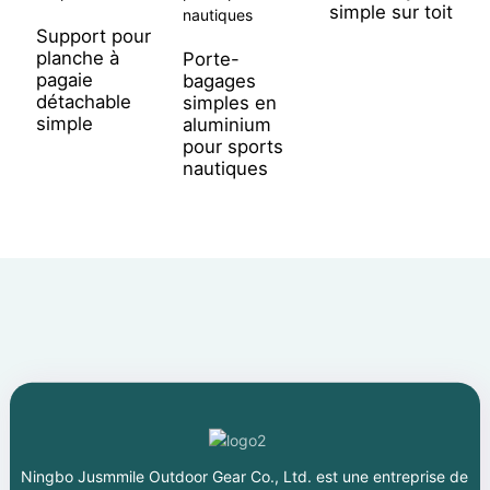
simple sur toit
Support pour
planche à
Porte-
S
pagaie
bagages
p
détachable
simples en
p
simple
aluminium
d
pour sports
i
nautiques
Ningbo Jusmmile Outdoor Gear Co., Ltd. est une entreprise de