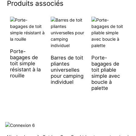
Produits associés
Porte-
S
bagages de
k
Barres de toit
Porte-
toit simple
p
pliantes
bagages de
résistant à la
r
universelles
toit pliable
rouille
à
pour camping
simple avec
n
individuel
boucle à
palette