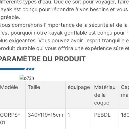
différents types d'eau. Que ce soit pour voyager, fair
kayak est conçu pour répondre à vos besoins et vous o
agréable.
Nous comprenons l'importance de la sécurité et de la f
c'est pourquoi notre kayak gonflable est conçu pour 
plus exigeantes. Vous pouvez avoir l'esprit tranquille 
produit durable qui vous offrira une expérience sûre et
PARAMÈTRE DU PRODUIT
Modèle
Taille
équipage
Matériau
Ca
de la
ma
coque
CORPS-
340*119*15cm
1
PEBDL
180
01