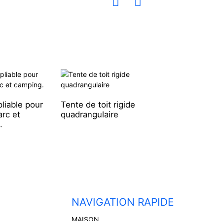
pliable pour
Tente de toit rigide
SUP gonflable pli
arc et
quadrangulaire
avec tous les
.
accessoires
NAVIGATION RAPIDE
MAISON