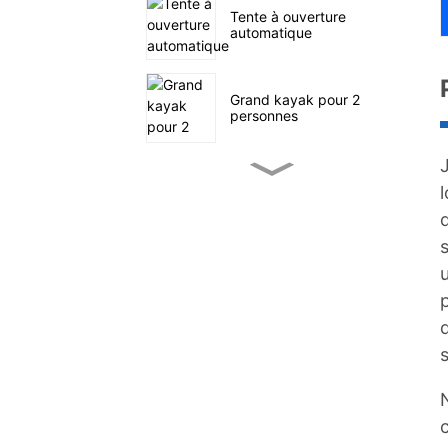
Tente à ouverture
automatique
Grand kayak pour 2
personnes
Petit kayak de pêche à
pédales
s
SUP navigation en mer
p
Tente familiale à quatre
s
tunnels
Chariot utilitaire