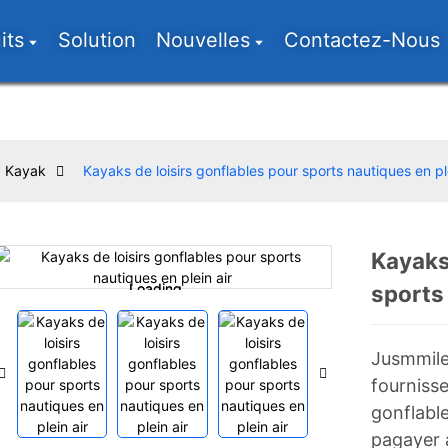
its
Solution
Nouvelles
Contactez-Nous
Kayak
Kayaks de loisirs gonflables pour sports nautiques en ple
Kayaks 
Loading...
Loading...
sports 
Jusmmile 
fourniss
gonflable
pagayer 