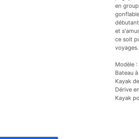
en group
gonflable
débutant
et s'amu
ce soit p
voyages.
Modèle :
Bateau à
Kayak de
Dérive e
Kayak po