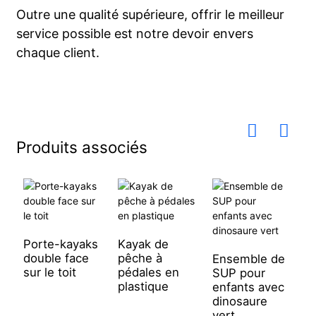
Outre une qualité supérieure, offrir le meilleur
service possible est notre devoir envers
chaque client.
Produits associés
Porte-kayaks
Kayak de
S
double face
pêche à
S
Ensemble de
sur le toit
pédales en
É
SUP pour
plastique
C
enfants avec
dinosaure
vert