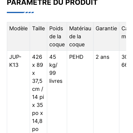
PARAMÈTRE DU PRODUIT
Modèle
Taille
Poids
Matériau
Garantie
Capa
de la
de la
max
coque
coque
JUP-
426
45
PEHD
2 ans
300 
K13
x 89
kg/
661 
x
99
37,5
livres
cm /
14 pi
x 35
po x
14,8
po