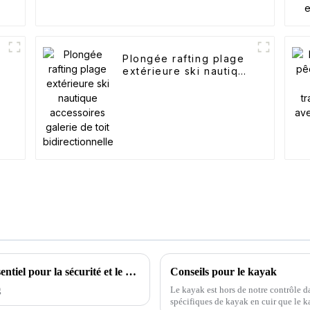
Plongée rafting plage
extérieure ski nautique
accessoires galerie de
toit bidirectionnelle
Conseils pour le camping d'hiver : guide essentiel pour la sécurité et le confort
Conseils pour le kayak
g
Le kayak est hors de notre contrôle da
spécifiques de kayak en cuir que le k