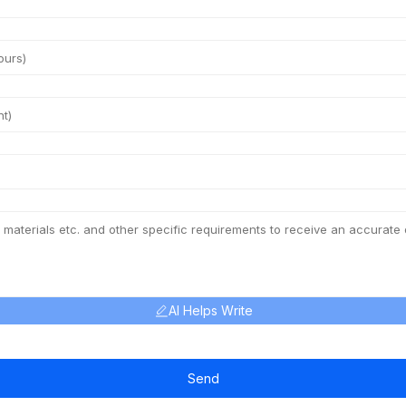
AI Helps Write
Send