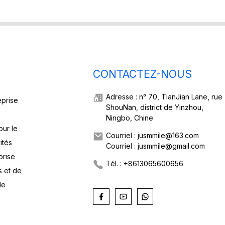
CONTACTEZ-NOUS
Adresse : n° 70, TianJian Lane, rue
eprise
ShouNan, district de Yinzhou,
Ningbo, Chine
our le
Courriel : jusmmile@163.com
ités
Courriel : jusmmile@gmail.com
prise
Tél. : +8613065600656
s et de
de