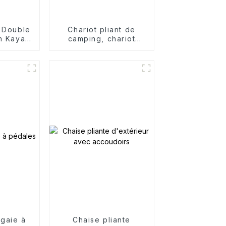
 Double
Chariot pliant de
n Kayak
camping, chariot
ortive
pliable portable pour
s
jardin et extérieur
gaie à
Chaise pliante