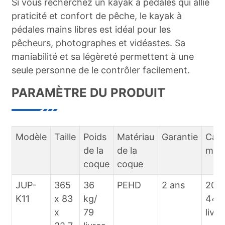
Si vous recherchez un kayak à pédales qui allie
praticité et confort de pêche, le kayak à
pédales mains libres est idéal pour les
pêcheurs, photographes et vidéastes. Sa
maniabilité et sa légèreté permettent à une
seule personne de le contrôler facilement.
PARAMÈTRE DU PRODUIT
Modèle
Taille
Poids
Matériau
Garantie
Capa
de la
de la
max
coque
coque
JUP-
365
36
PEHD
2 ans
200 
K11
x 83
kg/
440
x
79
livre