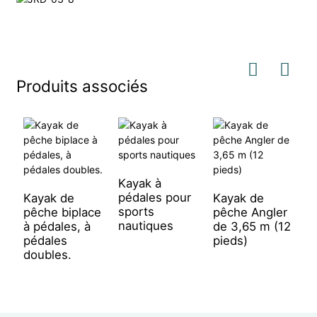
Produits associés
Kayak à
C
pédales pour
ut
Kayak de
Kayak de
sports
d
pêche biplace
pêche Angler
nautiques
à pédales, à
de 3,65 m (12
pédales
pieds)
doubles.