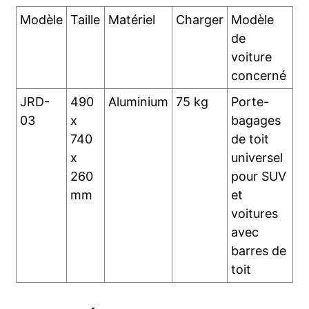
Modèle
Taille
Matériel
Charger
Modèle
de
voiture
concerné
JRD-
490
Aluminium
75 kg
Porte-
03
x
bagages
740
de toit
x
universel
260
pour SUV
mm
et
voitures
avec
barres de
toit