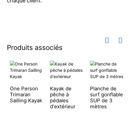
chaque client.
Produits associés
One Person
Kayak de
Planche de
K
Trimaran
pêche à
surf gonflable
l
Sailling Kayak
pédales
SUP de 3
t
d'extérieur
mètres