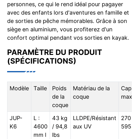
personnes, ce qui le rend idéal pour pagayer
avec des enfants lors d'aventures en famille et
de sorties de pêche mémorables. Grâce à son
siège en aluminium, vous profiterez d'un
confort optimal pendant vos sorties en kayak.
PARAMÈTRE DU PRODUIT
(SPÉCIFICATIONS)
Modèle
Taille
Poids
Matériau de la
Capaci
de la
coque
maxim
coque
JUP-
L :
43 kg
LLDPE/Résistant
270 kg
K6
4600
/ 94,8
aux UV
595 lb
mm l
lbs