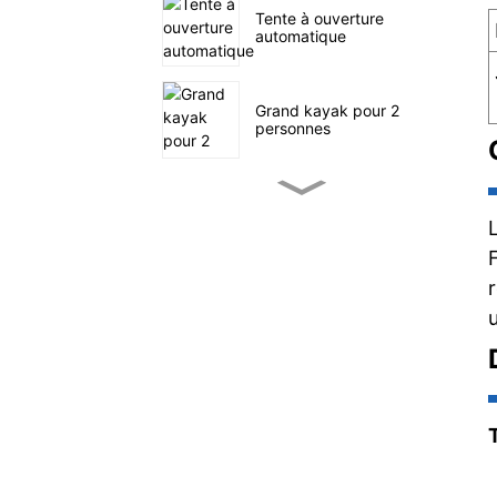
Tente à ouverture
automatique
Grand kayak pour 2
personnes
Petit kayak de pêche à
pédales
SUP navigation en mer
Tente familiale à quatre
tunnels
Chariot utilitaire