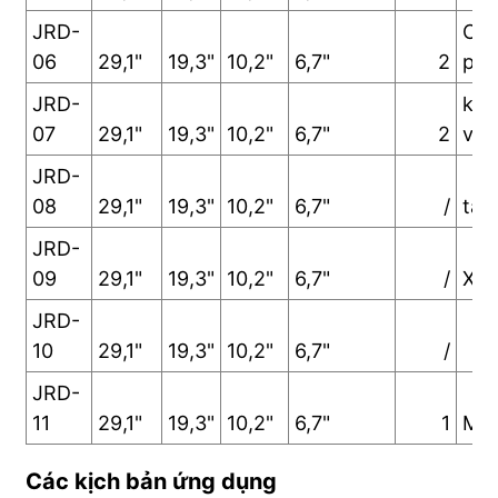
JRD-
Các
06
29,1"
19,3"
10,2"
6,7"
2
phí
JRD-
khó
07
29,1"
19,3"
10,2"
6,7"
2
và 
JRD-
08
29,1"
19,3"
10,2"
6,7"
/
tay
JRD-
09
29,1"
19,3"
10,2"
6,7"
/
Xử 
JRD-
10
29,1"
19,3"
10,2"
6,7"
/
JRD-
11
29,1"
19,3"
10,2"
6,7"
1
Một
Các kịch bản ứng dụng