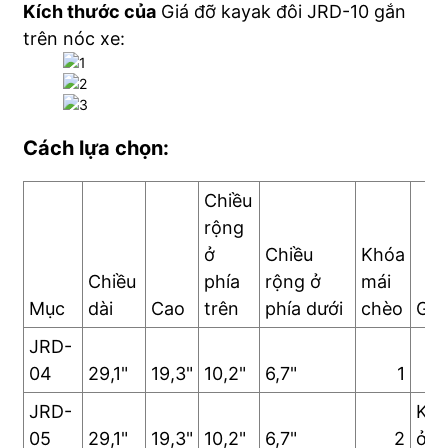
Kích thước của
Giá đỡ kayak đôi JRD-10 gắn
trên nóc xe:
Cách lựa chọn:
Chiều
rộng
ở
Chiều
Khóa
Chiều
phía
rộng ở
mái
Mục
dài
Cao
trên
phía dưới
chèo
Ghi
JRD-
04
29,1"
19,3"
10,2"
6,7"
1
JRD-
Khó
05
29,1"
19,3"
10,2"
6,7"
2
ở g