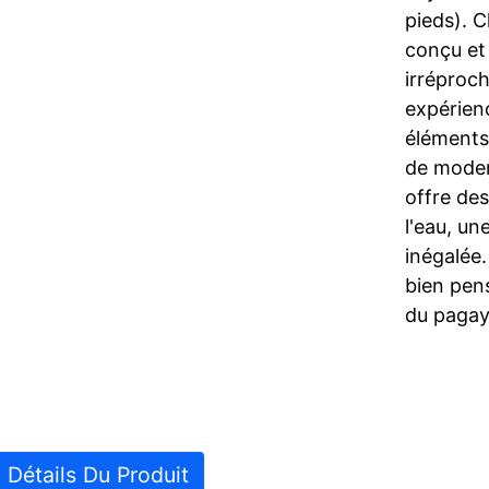
pieds). 
conçu et 
irréproch
expérienc
éléments
de moder
offre de
l'eau, un
inégalée.
bien pen
du pagay
Détails Du Produit