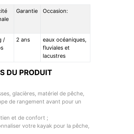
ité
Garantie
Occasion:
ale
 /
2 ans
eaux océaniques,
bs
fluviales et
lacustres
S DU PRODUIT
es, glacières, matériel de pêche,
appe de rangement avant pour un
ien et de confort ;
nnaliser votre kayak pour la pêche,