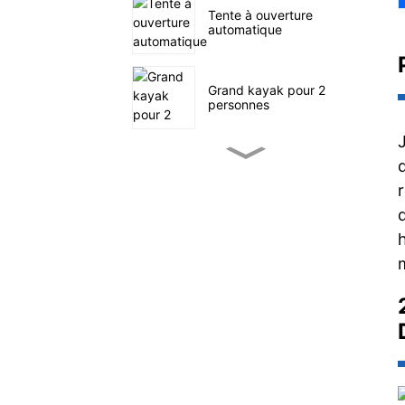
Tente à ouverture
automatique
Grand kayak pour 2
personnes
Petit kayak de pêche à
pédales
SUP navigation en mer
Tente familiale à quatre
tunnels
Chariot utilitaire