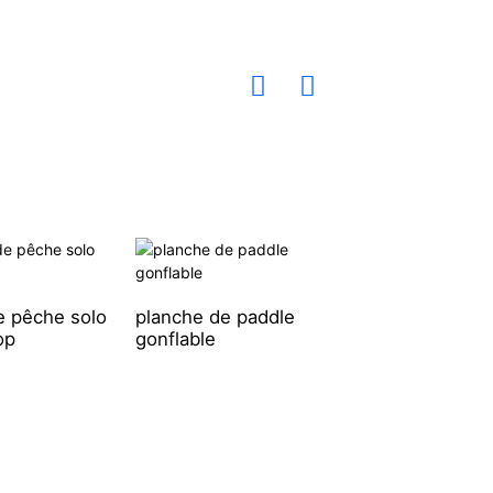
e pêche solo
planche de paddle
Kayak de pêche 
op
gonflable
leurres