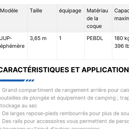
Modèle
Taille
équipage
Matériau
Capac
de la
maxim
coque
JUP-
3,65 m
1
PEBDL
180 kg
éphémère
396 l
CARACTÉRISTIQUES ET APPLICATION
• Grand compartiment de rangement arrière pour caiss
bouteilles de plongée et équipement de camping ; tr
stockage au sec
• De larges repose-pieds rembourrés pour plus de sout
• Des rails pour accessoires vous permettent de perso
le tournage ou l'ajout d'autres accessoires.