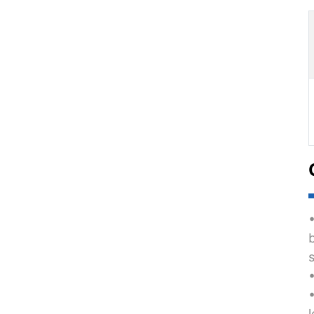
d'extérieur
Canot de pêche
monoplace en plastique
pour l'extérieur
Kayak de loisirs à rames
tandem