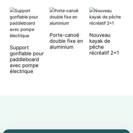
Porte-canoë
Nouveau
P
double fixe en
kayak de
d
aluminium
pêche
p
Support
récréatif 2+1
l
gonflable pour
paddleboard
avec pompe
électrique