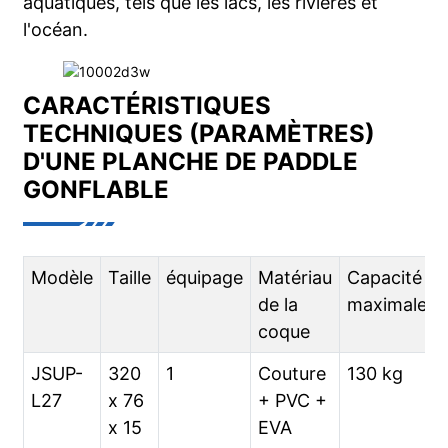
aquatiques, tels que les lacs, les rivières et
l'océan.
CARACTÉRISTIQUES
TECHNIQUES (PARAMÈTRES)
D'UNE PLANCHE DE PADDLE
GONFLABLE
Modèle
Taille
équipage
Matériau
Capacité
de la
maximale
coque
JSUP-
320
1
Couture
130 kg
L27
x 76
+ PVC +
x 15
EVA