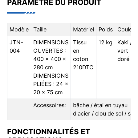
PARAMÈTRE DU PRODUIT
Modèle
Taille
Matériel
Poids
Couleur
JTN-
DIMENSIONS
Tissu
12 kg
Kaki /
004
OUVERTES :
en
vert
400 x 400 x
coton
doré
280 cm
210DTC
DIMENSIONS
PLIÉES : 24 x
20 x 75 cm
Accessoires:
bâche / étai en tuyau
d'acier / clou de sol / sac
FONCTIONNALITÉS ET