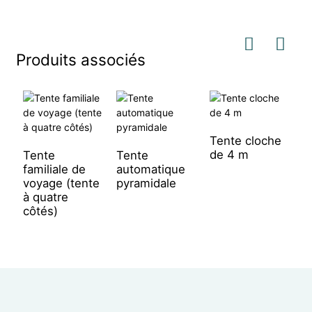
Produits associés
Tente cloche
de 4 m
Tente
Tente
T
familiale de
automatique
d
voyage (tente
pyramidale
p
à quatre
côtés)