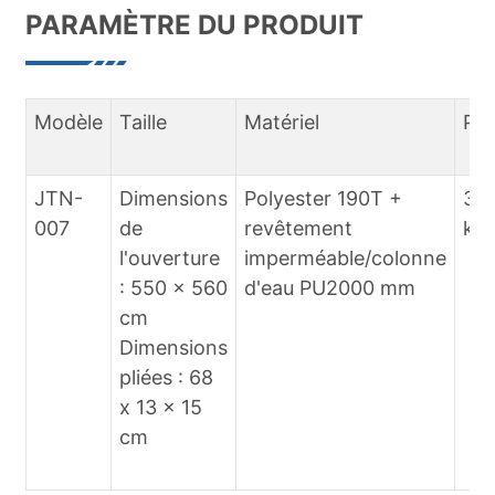
PARAMÈTRE DU PRODUIT
Modèle
Taille
Matériel
Poi
JTN-
Dimensions
Polyester 190T +
3,8
007
de
revêtement
kg
l'ouverture
imperméable/colonne
: 550 x 560
d'eau PU2000 mm
cm
Dimensions
pliées : 68
x 13 x 15
cm