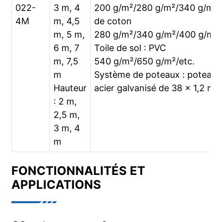
022-
3 m, 4
200 g/m²/280 g/m²/340 g/m²/t
4M
m, 4,5
de coton
m, 5 m,
280 g/m²/340 g/m²/400 g/m²/
6 m, 7
Toile de sol : PVC
m, 7,5
540 g/m²/650 g/m²/etc.
m
Système de poteaux : poteau 
Hauteur
acier galvanisé de 38 x 1,2 m
: 2 m,
2,5 m,
3 m, 4
m
FONCTIONNALITÉS ET
APPLICATIONS