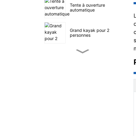
Tente à ouverture
automatique
Grand kayak pour 2
personnes
Petit kayak de pêche à
pédales
SUP navigation en mer
Tente familiale à quatre
tunnels
Chariot utilitaire