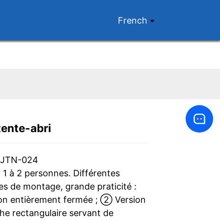
French
tente-abri
Loading...
Loading...
Loading...
Loading...
: JTN-024
 1 à 2 personnes. Différentes
es de montage, grande praticité :
n entièrement fermée ; ② Version
he rectangulaire servant de