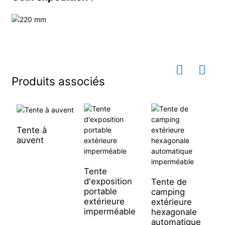
Produits associés
Tente à
auvent
Tente
d'exposition
Tente de
T
portable
camping
c
extérieure
extérieure
i
imperméable
hexagonale
e
automatique
l