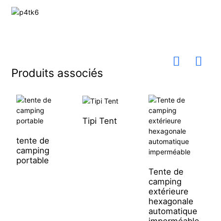
Produits associés
Tipi Tent
tente de
camping
T
portable
q
p
Tente de
p
camping
extérieure
hexagonale
automatique
imperméable