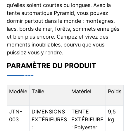
qu'elles soient courtes ou longues. Avec la
tente automatique Pyramid, vous pouvez
dormir partout dans le monde : montagnes,
lacs, bords de mer, forêts, sommets enneigés
et bien plus encore. Campez et vivez des
moments inoubliables, pourvu que vous
puissiez vous y rendre.
PARAMÈTRE DU PRODUIT
Modèle
Taille
Matériel
Poids
E
vi
JTN-
DIMENSIONS
TENTE
9,5
Ac
003
EXTÉRIEURES
EXTÉRIEURE
kg
de
:
: Polyester
ai