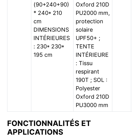
(90+240+90)
Oxford 210D
qu
* 240* 210
PU2000 mm,
pl
cm
protection
c
DIMENSIONS
solaire
le
INTÉRIEURES
UPF50+ ;
pi
: 230* 230*
TENTE
ni
195 cm
INTÉRIEURE
et
: Tissu
respirant
190T ; SOL :
Polyester
Oxford 210D
PU3000 mm
FONCTIONNALITÉS ET
APPLICATIONS