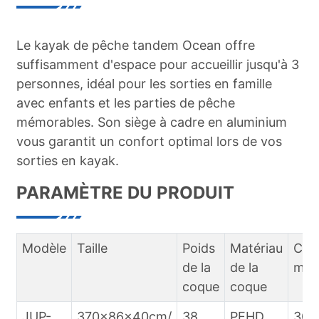
Le kayak de pêche tandem Ocean offre
suffisamment d'espace pour accueillir jusqu'à 3
personnes, idéal pour les sorties en famille
avec enfants et les parties de pêche
mémorables. Son siège à cadre en aluminium
vous garantit un confort optimal lors de vos
sorties en kayak.
PARAMÈTRE DU PRODUIT
Modèle
Taille
Poids
Matériau
Cap
de la
de la
max
coque
coque
JUP-
370x86x40cm/
38
PEHD
300