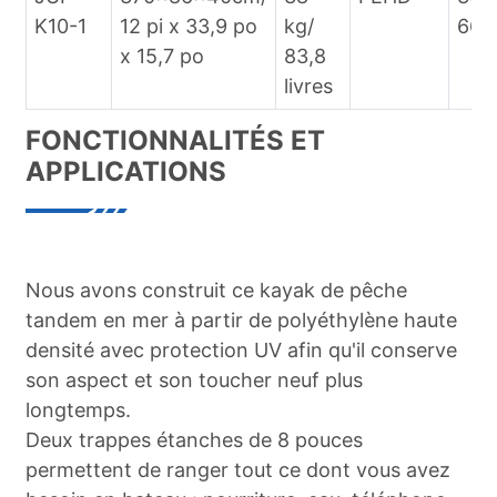
K10-1
12 pi x 33,9 po
kg/
661 
x 15,7 po
83,8
livres
FONCTIONNALITÉS ET
APPLICATIONS
Nous avons construit ce kayak de pêche
tandem en mer à partir de polyéthylène haute
densité avec protection UV afin qu'il conserve
son aspect et son toucher neuf plus
longtemps.
Deux trappes étanches de 8 pouces
permettent de ranger tout ce dont vous avez