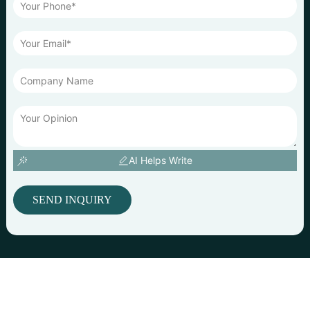
AI Helps Write
SEND INQUIRY
© Droits d'auteur : Ningbo Jusmmile Outdoor Gear Co., Ltd. COM
Yue ICP Bei 2022117786
Resource