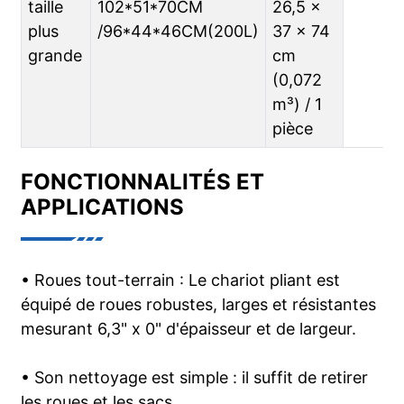
taille
102*51*70CM
26,5 x
plus
/96*44*46CM(200L)
37 x 74
grande
cm
(0,072
m³) / 1
pièce
FONCTIONNALITÉS ET
APPLICATIONS
• Roues tout-terrain : Le chariot pliant est
équipé de roues robustes, larges et résistantes
mesurant 6,3" x 0" d'épaisseur et de largeur.
• Son nettoyage est simple : il suffit de retirer
les roues et les sacs.