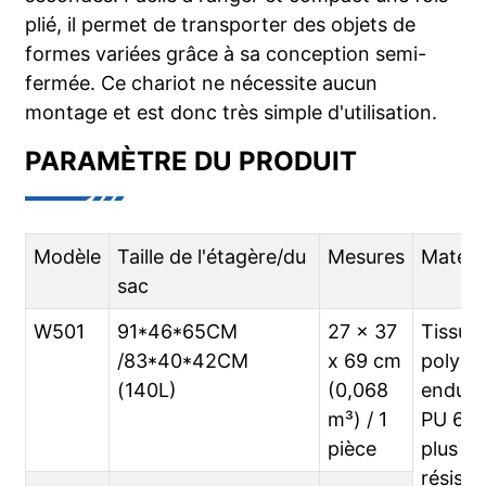
plié, il permet de transporter des objets de
formes variées grâce à sa conception semi-
fermée. Ce chariot ne nécessite aucun
montage et est donc très simple d'utilisation.
PARAMÈTRE DU PRODUIT
Modèle
Taille de l'étagère/du
Mesures
Matérie
sac
W501
91*46*65CM
27 x 37
Tissu
/83*40*42CM
x 69 cm
polyes
(140L)
(0,068
enduit
m³) / 1
PU 60
pièce
plus
résista