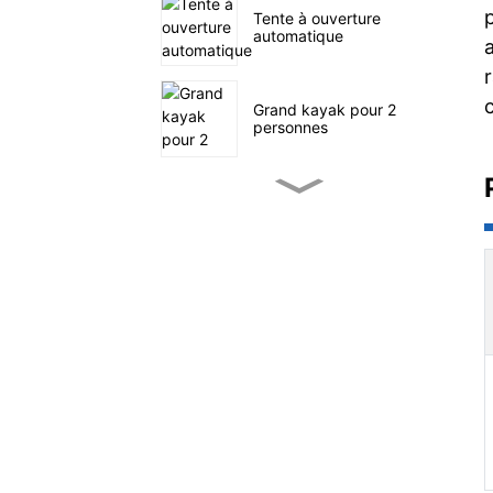
Tente à ouverture
automatique
c
Grand kayak pour 2
personnes
Petit kayak de pêche à
pédales
SUP navigation en mer
Tente familiale à quatre
tunnels
Chariot utilitaire