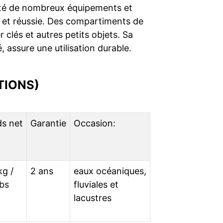
t doté de nombreux équipements et
e et réussie. Des compartiments de
clés et autres petits objets. Sa
, assure une utilisation durable.
TIONS)
ds net
Garantie
Occasion:
kg /
2 ans
eaux océaniques,
lbs
fluviales et
lacustres