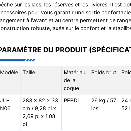
pêche sur les lacs, les réserves et les rivières. Il es
accessoires pour vous garantir une sortie confortabl
rangement à l'avant et au centre permettent de ranger 
onstruction robuste, axée sur le confort et la stabilité
PARAMÈTRE DU PRODUIT (SPÉCIFICA
Modèle
Taille
Matériau
Poids brut
Poi
de la
coque
JU-
283 x 82 x 33
PEBDL
26 kg / 57
24 
N06
cm / 9,28 pi x
lbs
52 
2,69 pi x 1,08
pi