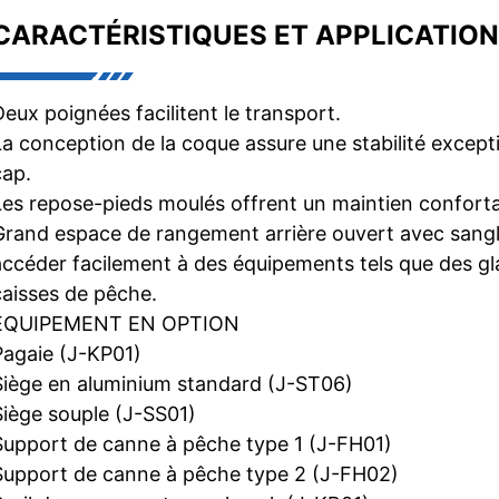
CARACTÉRISTIQUES ET APPLICATION
Deux poignées facilitent le transport.
La conception de la coque assure une stabilité except
cap.
Les repose-pieds moulés offrent un maintien confortab
Grand espace de rangement arrière ouvert avec sangle
accéder facilement à des équipements tels que des gl
caisses de pêche.
ÉQUIPEMENT EN OPTION
Pagaie (J-KP01)
Siège en aluminium standard (J-ST06)
Siège souple (J-SS01)
Support de canne à pêche type 1 (J-FH01)
Support de canne à pêche type 2 (J-FH02)