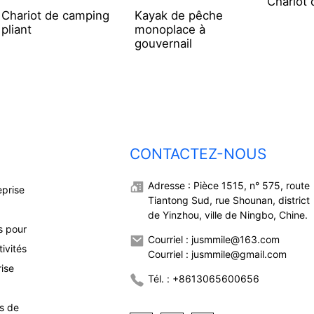
Chariot 
Chariot de camping
Kayak de pêche
pliant
monoplace à
gouvernail
CONTACTEZ-NOUS
Adresse : Pièce 1515, n° 575, route
eprise
Tiantong Sud, rue Shounan, district
de Yinzhou, ville de Ningbo, Chine.
s pour
Courriel : jusmmile@163.com
ivités
Courriel : jusmmile@gmail.com
rise
Tél. : +8613065600656
ns de