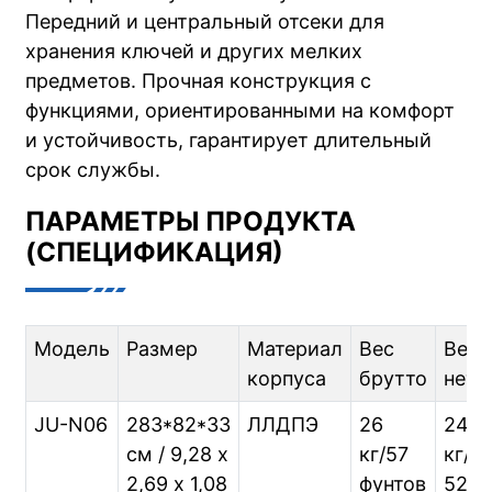
Передний и центральный отсеки для
хранения ключей и других мелких
предметов. Прочная конструкция с
функциями, ориентированными на комфорт
и устойчивость, гарантирует длительный
срок службы.
ПАРАМЕТРЫ ПРОДУКТА
(СПЕЦИФИКАЦИЯ)
Модель
Размер
Материал
Вес
Вес
корпуса
брутто
нетт
JU-N06
283*82*33
ЛЛДПЭ
26
24
см / 9,28 х
кг/57
кг/
2,69 х 1,08
фунтов
52