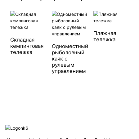
Пляжная
тележка
Складная
кемпинговая
Одноместный
тележка
рыболовный
каяк с
Л
рулевым
п
управлением
к
а
ж
к