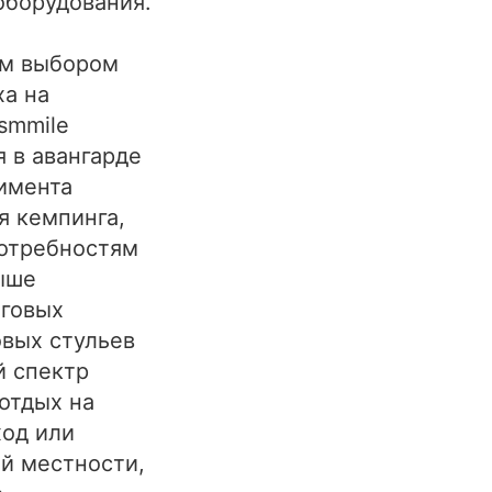
оборудования.
ым выбором
ха на
smmile
я в авангарде
имента
я кемпинга,
отребностям
ыше
нговых
овых стульев
й спектр
отдых на
ход или
й местности,