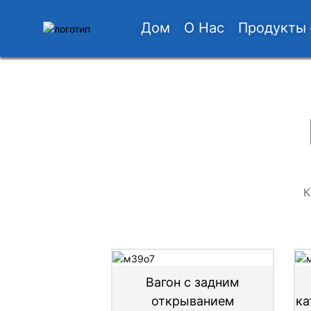
Дом
О Нас
Продукты
К
гольная
Вагон с задним
ьная палатка
открыванием
ка