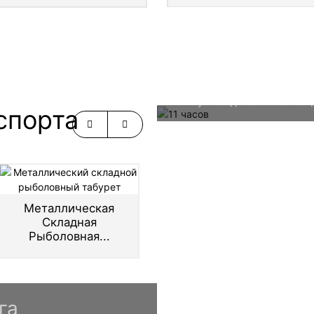
Палатка — это переносное укр
используемое для активного от
спорта
Металлическая
Сверхлегкий
Складная
Складной...
Т
Рыболовная...
га