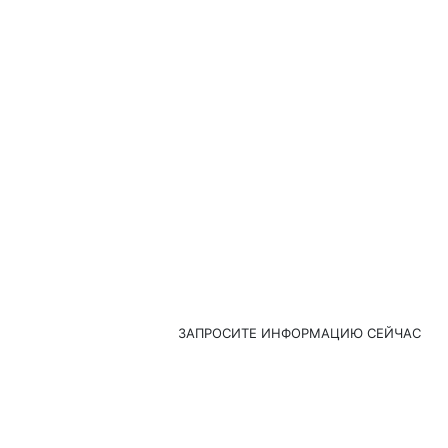
СВЯЗАТЬСЯ
Для получения информации о наше
продукции или прайс-листе, пожал
оставьте нам свой адрес электрон
почты, и мы свяжемся с вами в те
часов.
ЗАПРОСИТЕ ИНФОРМАЦИЮ СЕЙЧАС