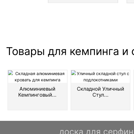
 крыше
Товары для кемпинга и 
Алюминиевый
Складной Уличный
Кемпинговый...
Стул...
доска для серфин