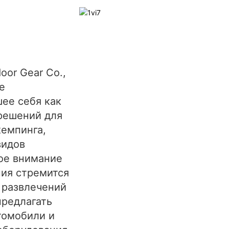
oor Gear Co.,
е
ее себя как
решений для
кемпинга,
видов
бое внимание
ния стремится
 развлечений
предлагать
томобили и