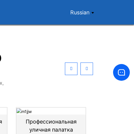
Russian
р
х,
я
Профессиональная
Треуго
уличная палатка
автомобильн