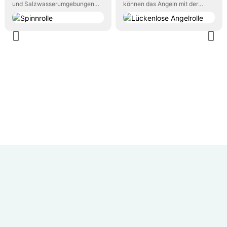
und Salzwasserumgebungen
können das Angeln mit der
wie Flüssen, Seen, Stauseen
lückenlosen Angelrolle
usw.
genießen, die Premium-
Funktionen bietet...