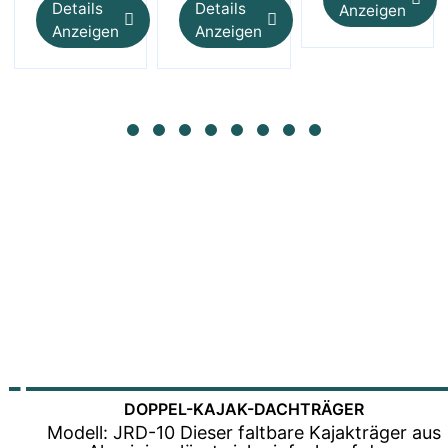
Details
Details
Anzeigen
Anzeigen
Anzeigen
WASSERSPORTPR
Für Höchstleistungen entwickelt. Gebaut für die Wellen. —
Jusmmile, der Hersteller Ihres Vertrauens für Wassersport und alle
Ihre Outdoor-Aktivitäten.
DOPPEL-KAJAK-DACHTRÄGER
Modell: JRD-10 Dieser faltbare Kajakträger aus