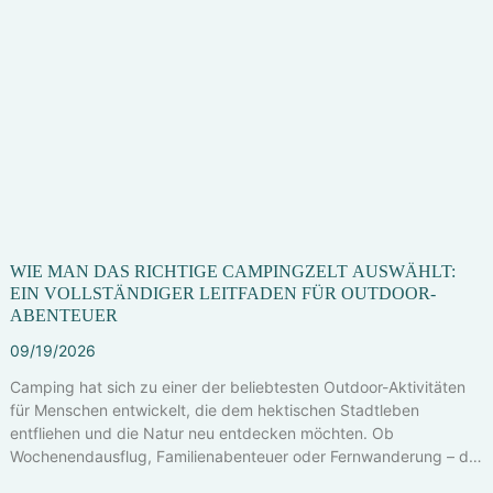
WIE MAN DAS RICHTIGE CAMPINGZELT AUSWÄHLT:
EIN VOLLSTÄNDIGER LEITFADEN FÜR OUTDOOR-
ABENTEUER
09
09
09
19
19
19
2024
2026
2024
09
09
/
19
19
/
2026
2026
Camping hat sich zu einer der beliebtesten Outdoor-Aktivitäten
für Menschen entwickelt, die dem hektischen Stadtleben
entfliehen und die Natur neu entdecken möchten. Ob
Wochenendausflug, Familienabenteuer oder Fernwanderung – die
Wahl des richtigen Zeltes ist eine der wichtigsten