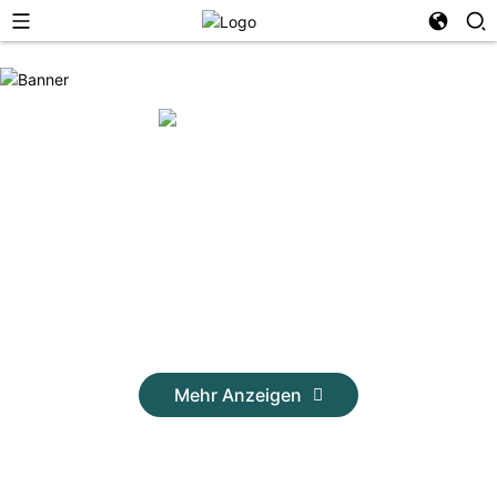
NINGBO JUSMILLE OUTDOOR
GEAR CO., LTD.
Jusmmile hat sich zu einem führenden
Anbieter von Produkten und Lösungen für
Camping, Wassersport und diverse andere
Outdoor-Aktivitäten entwickelt.
Mehr Anzeigen