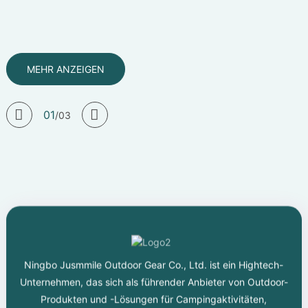
Entscheidungen, die Sie treffen müssen.
MEHR ANZEIGEN
MEHR ANZEIGEN
MEHR ANZEIGEN
MEHR ANZEIGEN
MEHR ANZEIGEN
01
/
03
Ningbo Jusmmile Outdoor Gear Co., Ltd. ist ein Hightech-
Unternehmen, das sich als führender Anbieter von Outdoor-
Produkten und -Lösungen für Campingaktivitäten,