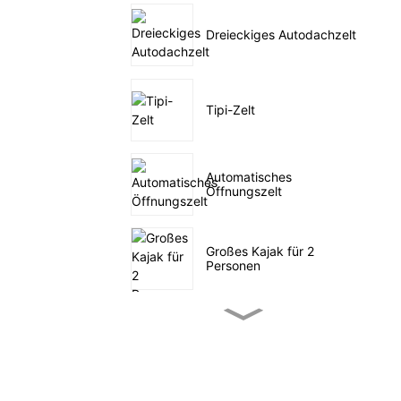
Dreieckiges Autodachzelt
Tipi-Zelt
Automatisches
Öffnungszelt
Großes Kajak für 2
Personen
Kleines Tret-Angelkajak
SUP-Segeln auf dem