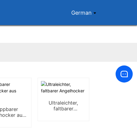
German
Ultraleichter,
faltbarer
appbarer
Angelhocker
hocker aus
Metall