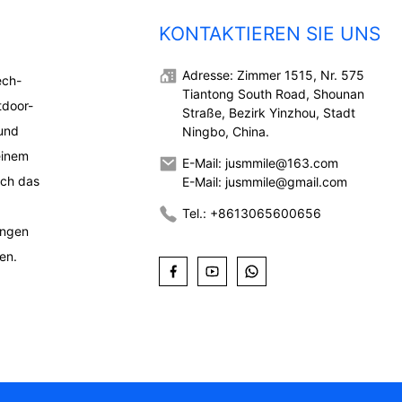
KONTAKTIEREN SIE UNS
Adresse: Zimmer 1515, Nr. 575
ech-
Tiantong South Road, Shounan
tdoor-
Straße, Bezirk Yinzhou, Stadt
und
Ningbo, China.
einem
E-Mail: jusmmile@163.com
ich das
E-Mail: jusmmile@gmail.com
Tel.: +8613065600656
ungen
en.