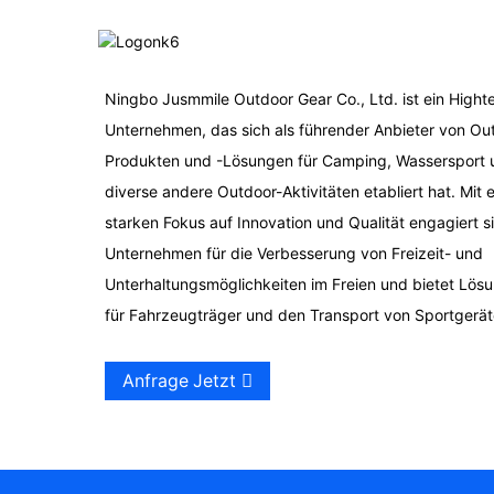
Meer
Ningbo Jusmmile Outdoor Gear Co., Ltd. ist ein Hight
Vier-Tunnel-Familienzelt
Unternehmen, das sich als führender Anbieter von Ou
Produkten und -Lösungen für Camping, Wassersport 
diverse andere Outdoor-Aktivitäten etabliert hat. Mit 
Outdoor-Nutzwagen
starken Fokus auf Innovation und Qualität engagiert s
Unternehmen für die Verbesserung von Freizeit- und
Outdoor-Kunststoff-
Unterhaltungsmöglichkeiten im Freien und bietet Lös
Einzelkanu zum Angeln
für Fahrzeugträger und den Transport von Sportgerät
Tandem-Freizeit-
Anfrage Jetzt
Ruderkajak