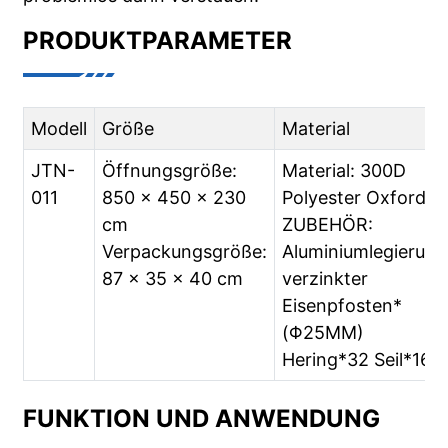
PRODUKTPARAMETER
Modell
Größe
Material
JTN-
Öffnungsgröße:
Material: 300D
011
850 x 450 x 230
Polyester Oxford
cm
ZUBEHÖR:
Verpackungsgröße:
Aluminiumlegierung
87 x 35 x 40 cm
verzinkter
Eisenpfosten*
(Φ25MM)
Hering*32 Seil*16
FUNKTION UND ANWENDUNG