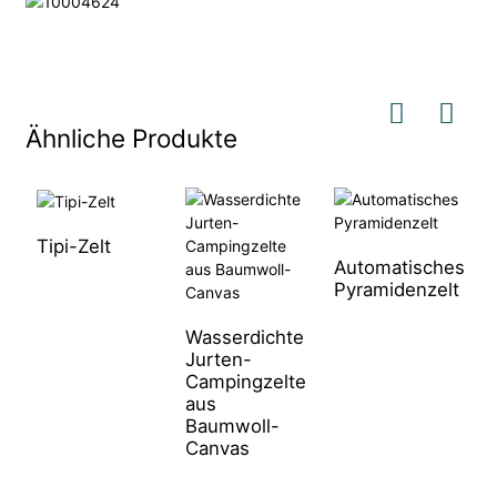
Ähnliche Produkte
Tipi-Zelt
S
Automatisches
Pyramidenzelt
Wasserdichte
Jurten-
Campingzelte
aus
Baumwoll-
Canvas