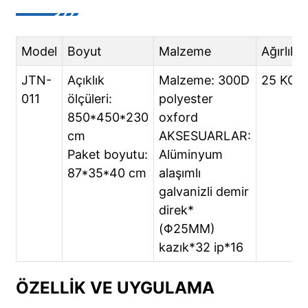
Model
Boyut
Malzeme
Ağırlık
JTN-
Açıklık
Malzeme: 300D
25 KG
011
ölçüleri:
polyester
850*450*230
oxford
cm
AKSESUARLAR:
Paket boyutu:
Alüminyum
87*35*40 cm
alaşımlı
galvanizli demir
direk*
(Φ25MM)
kazık*32 ip*16
ÖZELLIK VE UYGULAMA