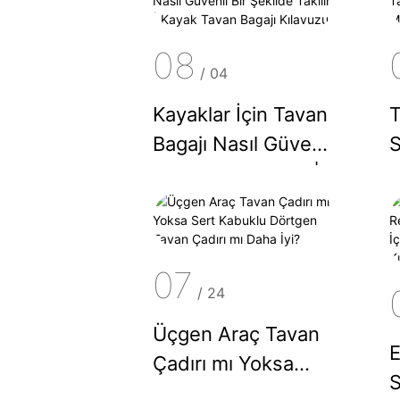
08
/
04
Kayaklar İçin Tavan
T
Bagajı Nasıl Güvenli
S
Bir Şekilde Takılır |
T
Kayak Tavan Bagajı
M
Kılavuzu
G
07
/
24
Üçgen Araç Tavan
E
Çadırı mı Yoksa
S
Sert Kabuklu