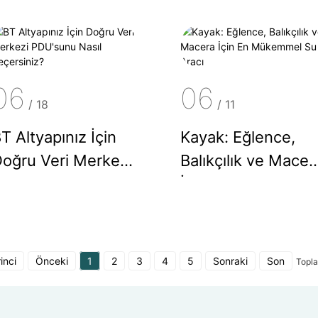
er Beceri Seviyesi
Maceraları İçin
çin Eksiksiz Bir
Kapsamlı Bir Kılav
atın Alma Kılavuzu
06
06
/
18
/
11
T Altyapınız İçin
Kayak: Eğlence,
oğru Veri Merkezi
Balıkçılık ve Macer
DU'sunu Nasıl
İçin En Mükemmel
eçersiniz?
Su Aracı
rinci
Önceki
1
2
3
4
5
Sonraki
Son
Topl