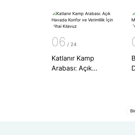
H
Dörtgen Tavan
İ
Çadırı mı Daha İyi?
S
06
/
24
Katlanır Kamp
B
Arabası: Açık
D
Havada Konfor ve
P
Verimlilik İçin Nihai
S
Kılavuz
Bi