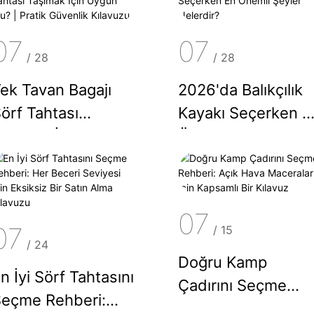
07
07
/
28
/
28
ek Tavan Bagajı
2026'da Balıkçılık
örf Tahtası
Kayakı Seçerken E
aşımak İçin Uygun
Önemli Şeyler
u? | Pratik
Nelerdir?
üvenlik Kılavuzu
07
07
/
15
/
24
Doğru Kamp
n İyi Sörf Tahtasını
Çadırını Seçme
eçme Rehberi:
Rehberi: Açık Hava