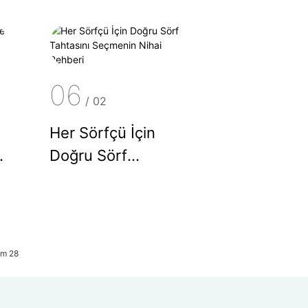
Nihai Rehberi:
Türler, Boyutlar ve
uz
Her Beceri Seviyesi
İçin İpuçları
06
/
02
Her Sörfçü İçin
a
Doğru Sörf
Tahtasını Seçmenin
Nihai Rehberi
am 28