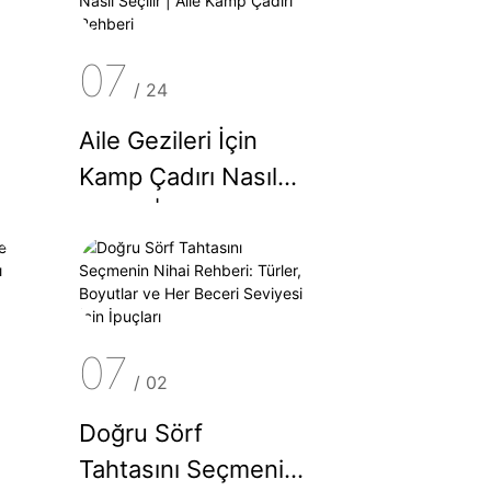
07
/
24
Aile Gezileri İçin
n
Kamp Çadırı Nasıl
Seçilir | Aile Kamp
Çadırı Rehberi
07
/
02
Doğru Sörf
Tahtasını Seçmenin