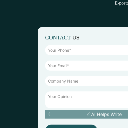
E-posta
CONTACT
US
AI Helps Write