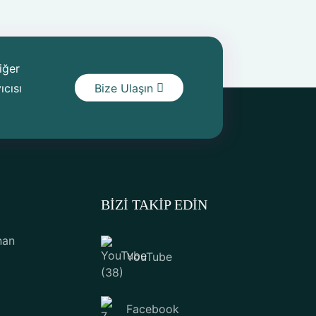
iğer
ıcısı
Bize Ulaşın
BIZI TAKIP EDIN
nan
YouTube
Facebook