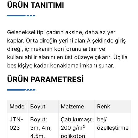
ÜRÜN TANITIMI
Geleneksel tipi çadırın aksine, daha az yer
kaplar. Orta direğin yerini alan A şeklinde giriş
direği, iç mekanın konforunu artırır ve
kullanılabilir alanını en üst düzeye çıkarır. Üç ila
beş kişiye kadar konaklama imkanı sunar.
ÜRÜN PARAMETRESI
Model
Boyut
Malzeme
Renk
JTN-
Boyut:
Çatı kumaşı:
bej/
023
3m, 4m,
200 g/m²
özelleştirme
4,5m,
polikoton