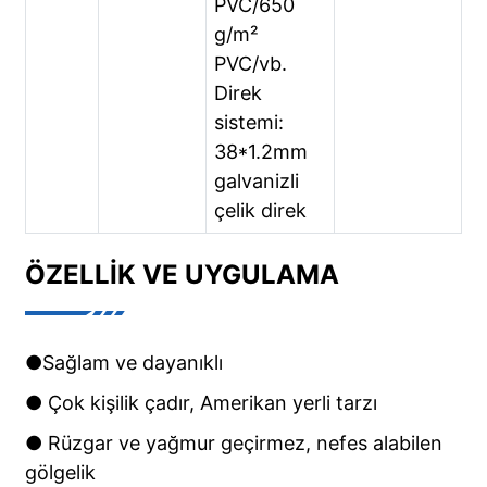
PVC/650
g/m²
PVC/vb.
Direk
sistemi:
38*1.2mm
galvanizli
çelik direk
ÖZELLIK VE UYGULAMA
●Sağlam ve dayanıklı
● Çok kişilik çadır, Amerikan yerli tarzı
● Rüzgar ve yağmur geçirmez, nefes alabilen
gölgelik