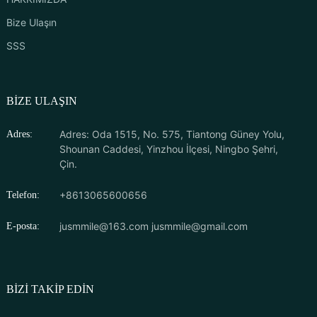
Bize Ulaşın
SSS
BIZE ULAŞIN
Adres: Oda 1515, No. 575, Tiantong Güney Yolu,
Adres:
Shounan Caddesi, Yinzhou İlçesi, Ningbo Şehri,
Çin.
+8613065600656
Telefon:
jusmmile@163.com
jusmmile@gmail.com
E-posta:
BIZI TAKIP EDIN