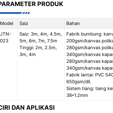
PARAMETER PRODUK
Model
Saiz
Bahan
JTN-
Saiz: 3m, 4m, 4.5m,
Fabrik bumbung: kanv
023
5m, 6m, 7m, 7.5m
200gsm/kanvas polik
Tinggi: 2m, 2.5m,
280gsm/kanvas polik
3m, 4m
340gsm/kanvas kapa
280gsm/kanvas kapa
340gsm/kanvas kapas
Fabrik lantai: PVC 5
650gsm/dll.
Sistem tiang: tiang kel
38*1.2mm
CIRI DAN APLIKASI