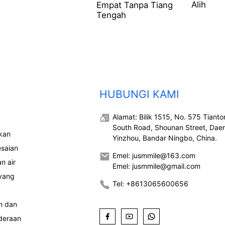
Alih
Empat Tanpa Tiang
Tengah
HUBUNGI KAMI
Alamat: Bilik 1515, No. 575 Tiant
South Road, Shounan Street, Dae
kan
Yinzhou, Bandar Ningbo, China.
saian
Emel: jusmmile@163.com
n air
Emel: jusmmile@gmail.com
 yang
Tel: +8613065600656
h dan
nderaan