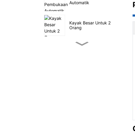
Automatik
Kayak Besar Untuk 2
Orang
Kayak Memancing Pedal
Kecil
SUP belayar di laut
Khemah Keluarga Empat
Terowong
Gerabak Utiliti Luar