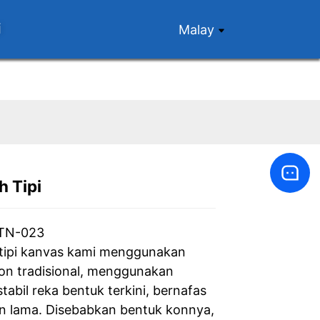
i
Malay
 Tipi
Loading...
Loading...
Loading...
Loading...
JTN-023
tipi kanvas kami menggunakan
on tradisional, menggunakan
stabil reka bentuk terkini, bernafas
n lama. Disebabkan bentuk konnya,