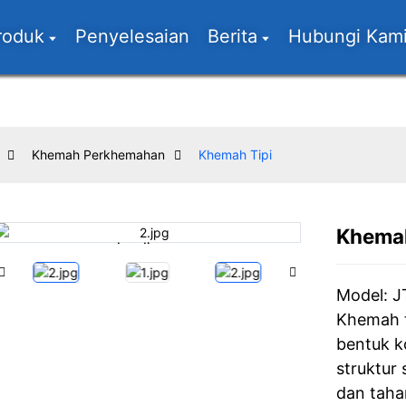
roduk
Penyelesaian
Berita
Hubungi Kam
Khemah Perkhemahan
Khemah Tipi
Khemah
Loading...
Loading...
Model: 
Khemah 
bentuk k
struktur 
dan taha