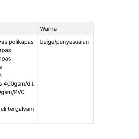
Warna
as polikapas
beige/penyesuaian
apas
apas
s
s
 400gsm/dll.
40gsm/PVC
uli tergalvani