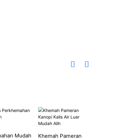
Khemah Kanopi
mahan Mudah
Menara Hitam
Khemah Pameran