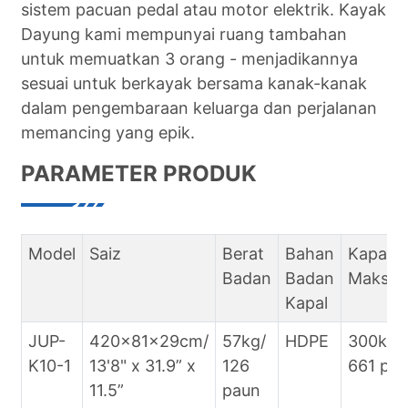
sistem pacuan pedal atau motor elektrik. Kayak
Dayung kami mempunyai ruang tambahan
untuk memuatkan 3 orang - menjadikannya
sesuai untuk berkayak bersama kanak-kanak
dalam pengembaraan keluarga dan perjalanan
memancing yang epik.
PARAMETER PRODUK
Model
Saiz
Berat
Bahan
Kapasit
Badan
Badan
Maksi
Kapal
JUP-
420x81x29cm/
57kg/
HDPE
300kg/
K10-1
13'8" x 31.9” x
126
661 pa
11.5”
paun