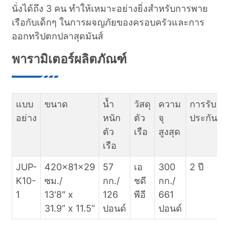
นั่งได้ถึง 3 คน ทำให้เหมาะอย่างยิ่งสำหรับการพาย
เรือกับเด็กๆ ในการผจญภัยของครอบครัวและการ
ออกทริปตกปลาสุดมันส์
พารามิเตอร์ผลิตภัณฑ์
แบบ
ขนาด
น้ำ
วัสดุ
ความ
การรับ
อย่าง
หนัก
ตัว
จุ
ประกัน
ตัว
เรือ
สูงสุด
เรือ
JUP-
420x81x29
57
เอ
300
2 ปี
K10-
ซม./
กก./
ชดี
กก./
แ
1
13'8" x
126
พีอี
661
31.9” x 11.5”
ปอนด์
ปอนด์