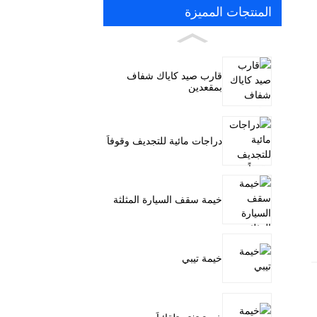
المنتجات المميزة
قارب صيد كاياك شفاف
بمقعدين
دراجات مائية للتجديف وقوفاً
خيمة سقف السيارة المثلثة
خيمة تيبي