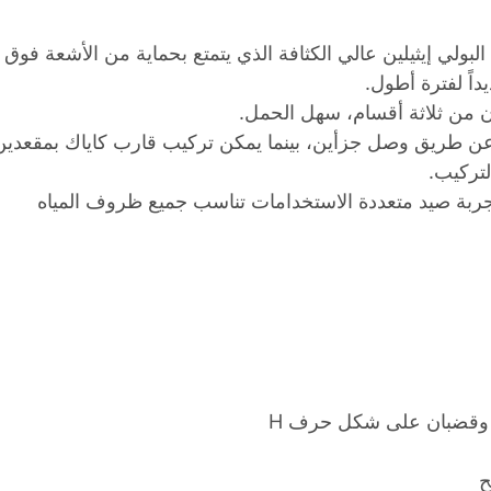
لبولي إيثيلين عالي الكثافة الذي يتمتع بحماية من الأشعة فوق
اً لفترة أطول.
يب قارب كاياك بطول 9.5 قدم عن طريق وصل جزأين، بينما يمكن تركيب قارب كاياك بمقعدي
تركيب.
 تجربة صيد متعددة الاستخدامات تناسب جميع ظروف المياه
أ وقضبان على شكل حرف H
ح