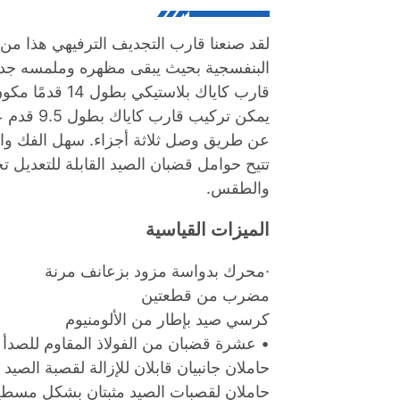
لقد صنعنا قارب التجديف الترفيهي هذا من ا
البنفسجية بحيث يبقى مظهره وملمسه جديد
قارب كاياك بلاستيكي بطول 14 قدمًا مكون من ثلاثة أقسام، سهل الحمل.
يمكن ترك
عن طريق وصل ثلاثة أجزاء. سهل الفك وال
تتيح حوامل قضبان الصيد القابلة للتعديل
والطقس.
الميزات القياسية
·محرك بدواسة مزود بزعانف مرنة
مضرب من قطعتين
كرسي صيد بإطار من الألومنيوم
• عشرة قضبان من الفولاذ المقاوم للصد
حاملان جانبيان قابلان للإزالة لقصبة الصيد
حاملان لقصبات الصيد مثبتان بشكل مسط