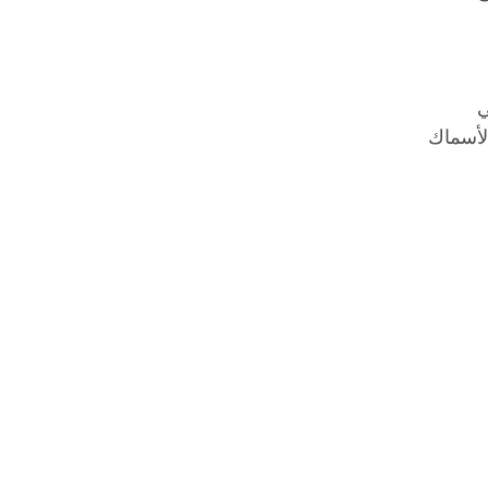
ي
لأسماك