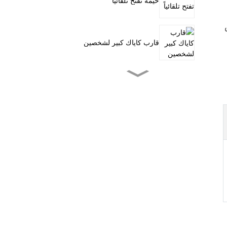
خيمة تفتح تلقائياً
قارب كاياك كبير لشخصين
قارب كاياك صغير للصيد
بالدواسات
التجديف وقوفاً على الماء
خيمة عائلية بأربعة أنفاق
عربة متعددة الاستخدامات
خارجية