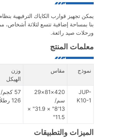
يمكن تجهيز قوارب الكاياك الترفيهية بنظا
بنا بمساحة إضافية تتسع لثلاثة أشخاص، مما
ورحلات صيد رائعة.
معلمات المنتج
نموذج
مقاس
وزن
الهيكل
JUP-
420×81×29
57 كجم/
K10-1
سم/
126 رطلاً
13'8" × 31.9" ×
11.5"
الميزات والتطبيقات