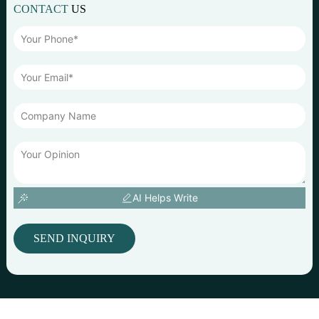
CONTACT
US
AI Helps Write
SEND INQUIRY
© Hak Cipta: Ningbo Jusmmile Outdoor Gear Co., Ltd. COM Yue ICP