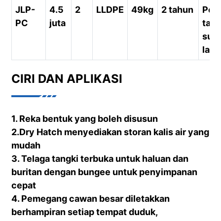
JLP-
4.5
2
LLDPE
49kg
2 tahun
Pera
PC
juta
tasi
sun
laut
CIRI DAN APLIKASI
1. Reka bentuk yang boleh disusun
2.Dry Hatch menyediakan storan kalis air yang
mudah
3. Telaga tangki terbuka untuk haluan dan
buritan dengan bungee untuk penyimpanan
cepat
4. Pemegang cawan besar diletakkan
berhampiran setiap tempat duduk,