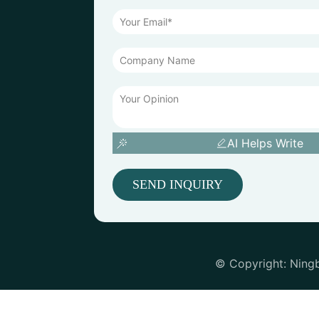
AI Helps Write
SEND INQUIRY
© Copyright: Ning