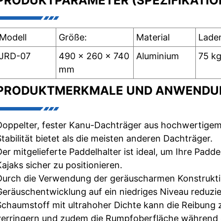
PRODUKTPARAMETER (SPEZIFIKATIO
Modell
Größe:
Material
Lade
JRD-07
490 x 260 x 740
Aluminium
75 k
mm
PRODUKTMERKMALE UND ANWENDU
Doppelter, fester Kanu-Dachträger aus hochwertigem
Stabilität bietet als die meisten anderen Dachträger.
Der mitgelieferte Paddelhalter ist ideal, um Ihre Pad
Kajaks sicher zu positionieren.
Durch die Verwendung der geräuscharmen Konstrukt
Geräuschentwicklung auf ein niedriges Niveau reduzie
Schaumstoff mit ultrahoher Dichte kann die Reibung 
verringern und zudem die Rumpfoberfläche während 