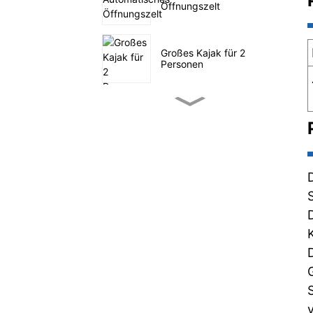
Öffnungszelt
Großes Kajak für 2
Personen
Kleines Tret-Angelkajak
SUP-Segeln auf dem
Meer
Vier-Tunnel-Familienzelt
Outdoor-Nutzwagen