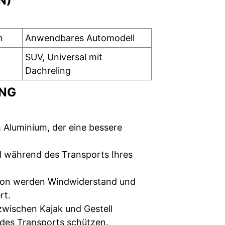
N)
n
Anwendbares Automodell
g
SUV, Universal mit
Dachreling
NG
 Aluminium, der eine bessere
del während des Transports Ihres
ion werden Windwiderstand und
rt.
zwischen Kajak und Gestell
des Transports schützen.