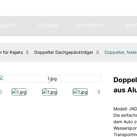
DUKTE
LÖSUNG
NACHRICHT
KONT
r für Kajaks
Doppelter Dachgepäckträger
Doppelter, fest
Doppel
Loading...
Loading...
aus Al
Modell: JR
Die einfach
dem Auto zu
Wassersport
Transportmö