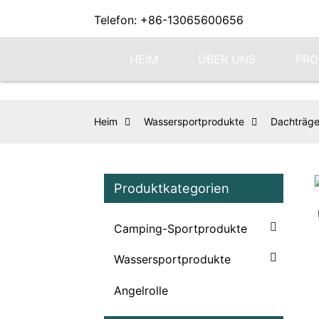
Telefon: +86-13065600656
HEIM
ÜBER UNS
PRO
Heim
Wassersportprodukte
Dachträge
Produktkategorien
Loading...
Loading...
Camping-Sportprodukte
Wassersportprodukte
Angelrolle