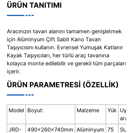
ÜRÜN TANITIMI
Aracınızın tavan alanını tamamen genişletmek
için Alüminyum Çift Sabit Kano Tavan
Taşıyıcısını kullanın. Evrensel Yumuşak Katlanır
Kayak Taşıyıcıları, her türlü araç tavanına
kolayca monte edilebilir ve gerekli tüm parçaları
içerir.
ÜRÜN PARAMETRESI (ÖZELLIK)
Model
Boyut:
Malzeme
Yük
Uygul
araç
JRD-
490x260x740mm
Alüminyum
75
SUV,