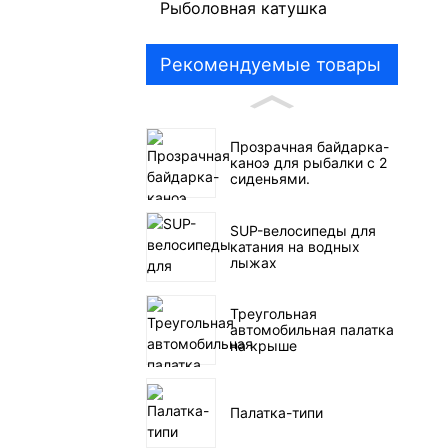
Рыболовная катушка
Рекомендуемые товары
Прозрачная байдарка-
каноэ для рыбалки с 2
сиденьями.
SUP-велосипеды для
катания на водных
лыжах
Треугольная
автомобильная палатка
на крыше
Палатка-типи