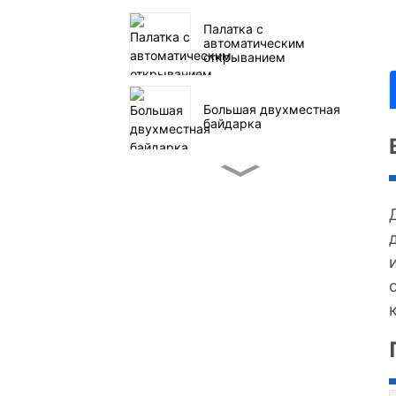
Палатка с
автоматическим
открыванием
Большая двухместная
байдарка
Небольшая байдарка
для рыбалки с
педальным приводом
Парусный спорт на
сапборде в море
Семейная палатка
«Четыре туннеля»