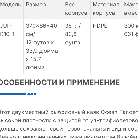
Модель
Размер
Вес
Материал
Макс
корпуса
корпуса
вмес
JUP-
370x86x40
38 кг/
HDPE
300 к
K10-1
см/
83,8
661 
12 футов x
фунта
33,9 дюйма
x 15,7
дюйма
ОСОБЕННОСТИ И ПРИМЕНЕНИЕ
Этот двухместный рыболовный каяк Ocean Tandem
высокой плотности с защитой от ультрафиолетово
дольше сохраняет свой первоначальный вид и сос
Два водонепроницаемых люка диаметром 8 дюймо