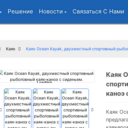
Решение
Новости
Связаться С Нами
Каяк
Каяк Ocean Kayak, двухместный спортивный рыбол
Каяк O
Loading...
Loading...
спорт
каноэ 
Каяк Oc
предлаг
каякеро