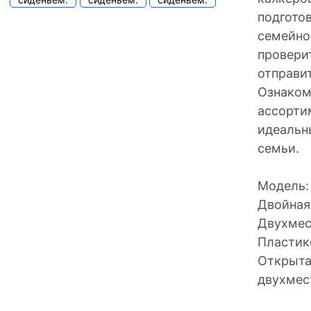
подгото
семейног
провери
отправит
Ознаком
ассорти
идеальн
семьи.
Модель:
Двойная
Двухмес
Пластик
Открыта
двухмес