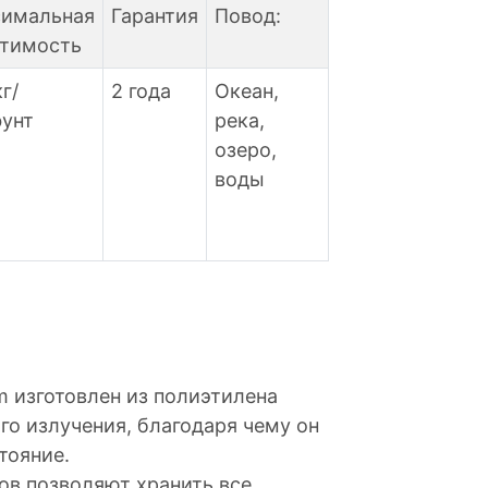
имальная
Гарантия
Повод:
тимость
г/
2 года
Океан,
фунт
река,
озеро,
воды
 изготовлен из полиэтилена
го излучения, благодаря чему он
тояние.
в позволяют хранить все