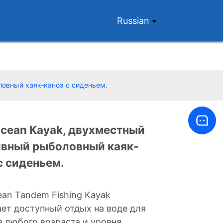
Russian
овный каяк-каноэ с сиденьем.
cean Kayak, двухместный
ивный рыболовный каяк-
Loading...
Loading...
с сиденьем.
ean Tandem Fishing Kayak
ает доступный отдых на воде для
в любого возраста и уровня