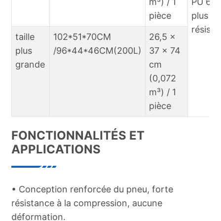
m³) / 1
PU 60
pièce
plus
résista
taille
102*51*70CM
26,5 x
plus
/96*44*46CM(200L)
37 x 74
grande
cm
(0,072
m³) / 1
pièce
FONCTIONNALITÉS ET
APPLICATIONS
• Conception renforcée du pneu, forte
résistance à la compression, aucune
déformation.