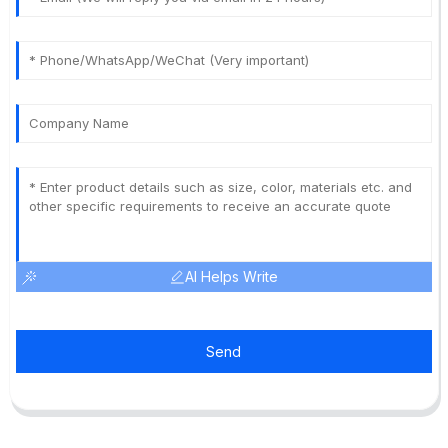
AI Helps Write
Send