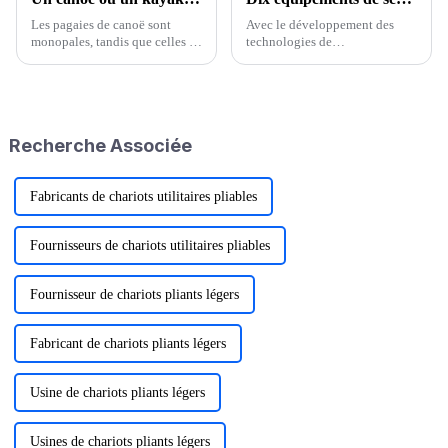
Les pagaies de canoë sont
Avec le développement des
monopales, tandis que celles de
technologies de
kayak ont ​​deux pales, une à
communication, les téléphones
chaque extrémité. Grâce à leur
portables sont devenus l'un des
largeur, les canoës sont
équipements les plus
généralement plus stables que
importants pour les activités de
les kayaks. Ils sont plus faciles
plein air. Ils permettent de
Recherche Associée
à manier…
communiquer, d'obtenir des
informations en ligne et…
Fabricants de chariots utilitaires pliables
Fournisseurs de chariots utilitaires pliables
Fournisseur de chariots pliants légers
Fabricant de chariots pliants légers
Usine de chariots pliants légers
Usines de chariots pliants légers