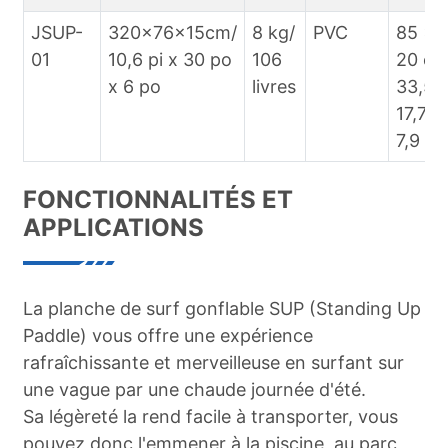
JSUP-
320x76x15cm/
8 kg/
PVC
85 x 
01
10,6 pi x 30 po
106
20 cm
x 6 po
livres
33,5 
17,7 p
7,9 po
FONCTIONNALITÉS ET
APPLICATIONS
La planche de surf gonflable SUP (Standing Up
Paddle) vous offre une expérience
rafraîchissante et merveilleuse en surfant sur
une vague par une chaude journée d'été.
Sa légèreté la rend facile à transporter, vous
pouvez donc l'emmener à la piscine, au parc