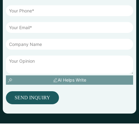
AI Helps Write
SEND INQUIRY
© Droits d'auteur : Ningbo Jusmmile Outdoor Gear Co., Ltd. COM
Yue ICP Bei 2022117786
Resource