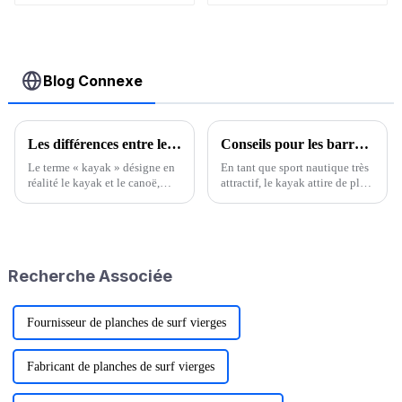
accessoires galerie
de toit
bidirectionnelle
Blog Connexe
Les différences entre le kayak et le canoë
Conseils pour les barres de toit de kayak : commencez une nouvelle aventure aquatique
Le terme « kayak » désigne en
En tant que sport nautique très
réalité le kayak et le canoë,
attractif, le kayak attire de plus
tous deux dérivés du canoë, un
en plus de passionnés. En tant
moyen de transport important
qu'équipement clé pour un
dans l'Antiquité. Il existe des
transport pratique du kayak, le
différences considérables
porte-kayak de toit contient de
entre…
nombreuses connaissances...
Recherche Associée
Fournisseur de planches de surf vierges
Fabricant de planches de surf vierges