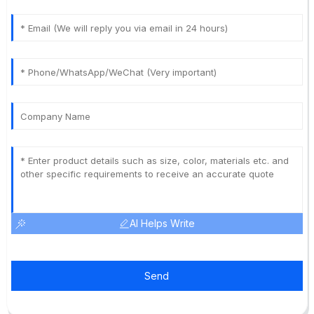
AI Helps Write
Send