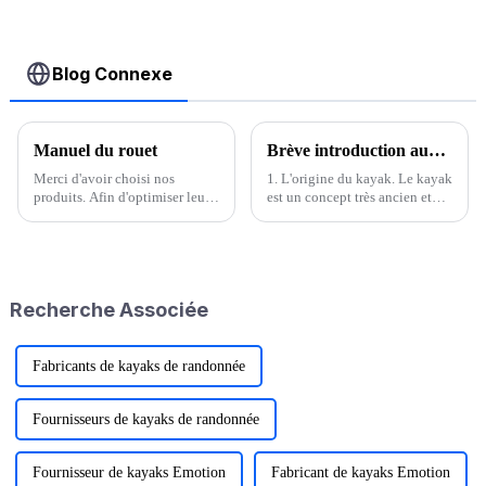
Blog Connexe
Manuel du rouet
Brève introduction aux kayaks
Merci d'avoir choisi nos
1. L'origine du kayak. Le kayak
produits. Afin d'optimiser leurs
est un concept très ancien et
performances, veuillez lire ce
vaste. À l'époque où les
manuel avant utilisation et
humains maîtrisaient le feu et
entretenir correctement votre
les haches de pierre, les kayaks
bateau de pêche. Rouet,...
sont apparus. Ils étaient à
l'origine fabriqués en cuir ou en
Recherche Associée
troncs d'arbres creux.
Fabricants de kayaks de randonnée
Fournisseurs de kayaks de randonnée
Fournisseur de kayaks Emotion
Fabricant de kayaks Emotion