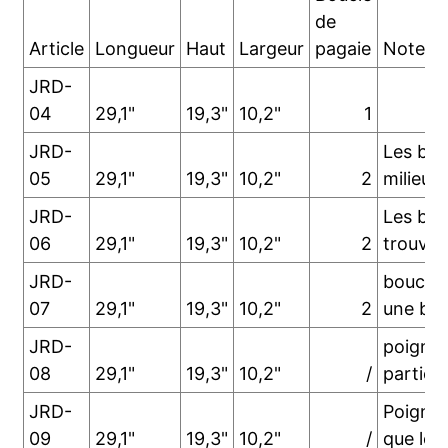
de
Article
Longueur
Haut
Largeur
pagaie
Note:
JRD-
04
29,1"
19,3"
10,2"
1
JRD-
Les bou
05
29,1"
19,3"
10,2"
2
milieu
JRD-
Les bou
06
29,1"
19,3"
10,2"
2
trouven
JRD-
boucles
07
29,1"
19,3"
10,2"
2
une ba
JRD-
poigné
08
29,1"
19,3"
10,2"
/
parties
JRD-
Poignée
09
29,1"
19,3"
10,2"
/
que le 