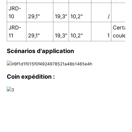
JRD-
10
29,1"
19,3"
10,2"
/
JRD-
Certain
11
29,1"
19,3"
10,2"
1
couleur
Scénarios d'application
Coin expédition :