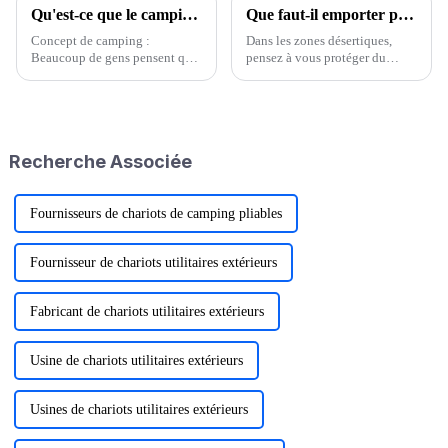
Qu'est-ce que le camping exactement ?
Que faut-il emporter pour camper dans le désert ?
Concept de camping :
Dans les zones désertiques,
Beaucoup de gens pensent que
pensez à vous protéger du
la vie en camping, même en
soleil. Lunettes de soleil,
toutes circonstances, est rude.
foulard, chapeau, crème solaire,
Ceux qui partagent cette idée
lait corporel, chaussettes anti-
et ce point de vue sont
UV, veste, foulard en soie (les
totalement novices en
filles doivent apporter un
Recherche Associée
camping. Soit ils n'ont jamais
foulard en soie plus long et
campé, soit ils sont nouveaux
porter des couleurs vives).
campeurs. Un campeur…
Fournisseurs de chariots de camping pliables
Fournisseur de chariots utilitaires extérieurs
Fabricant de chariots utilitaires extérieurs
Usine de chariots utilitaires extérieurs
Usines de chariots utilitaires extérieurs