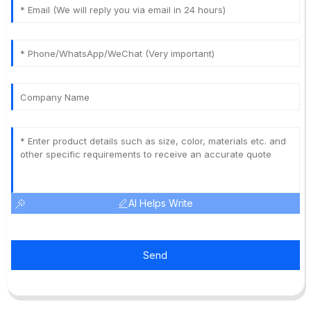
AI Helps Write
Send