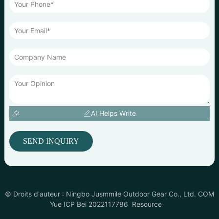
AI Helps Write
SEND INQUIRY
© Droits d'auteur : Ningbo Jusmmile Outdoor Gear Co., Ltd. COM
Yue ICP Bei 2022117786
Resource