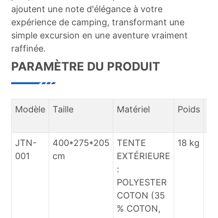
ajoutent une note d'élégance à votre
expérience de camping, transformant une
simple excursion en une aventure vraiment
raffinée.
PARAMÈTRE DU PRODUIT
Modèle
Taille
Matériel
Poids
En
vi
JTN-
400*275*205
TENTE
18 kg
Ac
001
cm
EXTÉRIEURE
de
:
air
POLYESTER
qu
COTON (35
pl
% COTON,
ca