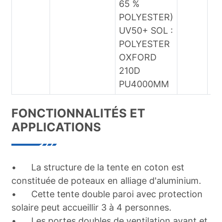
65 %
le
POLYESTER)
pi
UV50+ SOL :
ni
POLYESTER
et
OXFORD
210D
PU4000MM
FONCTIONNALITÉS ET
APPLICATIONS
•
La structure de la tente en coton est
constituée de poteaux en alliage d'aluminium.
•
Cette tente double paroi avec protection
solaire peut accueillir 3 à 4 personnes.
•
Les portes doubles de ventilation avant et