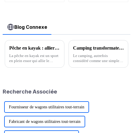
Blog Connexe
Pêche en kayak : allier le plaisir de la pêche à la liberté du kayak
Camping transformateur : un voyage qui change des vies
La pêche en kayak est un sport
Le camping, autrefois
en plein essor qui allie le
considéré comme une simple
plaisir de la pêche à la liberté et
activité de plein air, est devenu
à la polyvalence du kayak.
une expérience qui impacte et
Contrairement à la pêche
transforme profondément nos
traditionnelle depuis le bord ou
vies. Au-delà des feux de camp
en bateau à moteur, la pêche en
crépitants et du ciel étoilé, le
Recherche Associée
kayak…
camping laisse…
Fournisseur de wagons utilitaires tout-terrain
Fabricant de wagons utilitaires tout-terrain