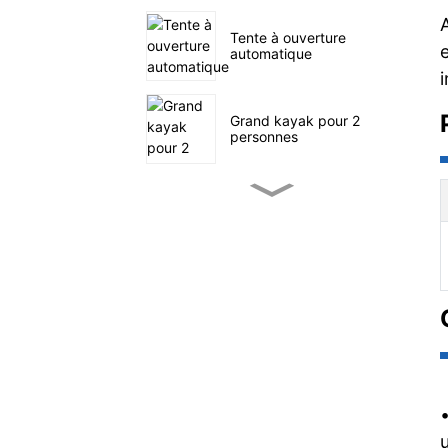
Tente à ouverture
automatique
Grand kayak pour 2
personnes
Petit kayak de pêche à
pédales
SUP navigation en mer
Tente familiale à quatre
tunnels