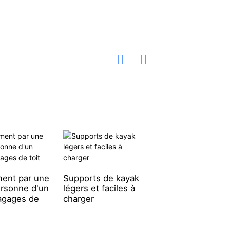
ent par une
Supports de kayak
Support pour
ersonne d'un
légers et faciles à
planche à pagaie
agages de
charger
détachable simpl