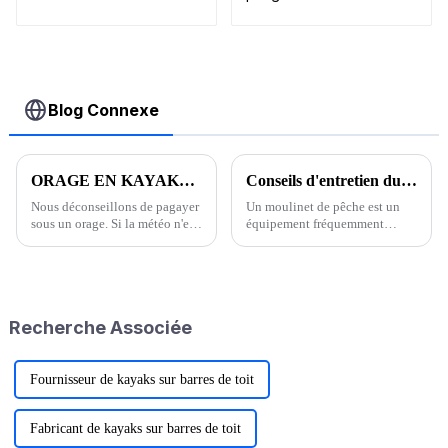
chargement
nautique
individuel
accessoires galerie
de toit
bidirectionnelle
Blog Connexe
ORAGE EN KAYAK… (Avec 5 conseils pour votre sécurité)
Conseils d'entretien du moulinet de pêche
Nous déconseillons de pagayer
Un moulinet de pêche est un
sous un orage. Si la météo n'est
équipement fréquemment
pas au beau fixe, rangez votre
utilisé, notamment par les
pagaie et repartez pour un autre
amateurs de pêche en mer. Sa
jour. Cependant, les prévisions
structure étant très complexe, il
météorologiques ne sont pas
est plus facile de l'utiliser avec
toujours précises à 100 %.
des moulinets de haute qualité.
Recherche Associée
Alors si vous le faites…
Fournisseur de kayaks sur barres de toit
Fabricant de kayaks sur barres de toit