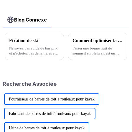
de toit
bidirectionnelle
Blog Connexe
Fixation de ski
Comment optimiser la chaleur de votre sommeil en camping ?
Ne soyez pas avide de bas prix
Passer une bonne nuit de
et n'achetez pas de lanières en
sommeil en plein air est un
cuir. Elles s'usent avec les
facteur clé pour une expérience
raquettes à neige et des lanières
de plein air réussie. On nous
abîmées peuvent nuire à leur
demande souvent : « Est-ce
utilisation. Si vous souhaitez
qu'il fera très froid en camping
vendre des lanières
en plein air, surtout en hiver,
Recherche Associée
d'occasion…
parfois dans la neige ? »
Fournisseur de barres de toit à rouleaux pour kayak
Fabricant de barres de toit à rouleaux pour kayak
Usine de barres de toit à rouleaux pour kayak